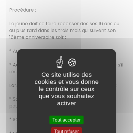
Procédure :
Le jeune doit se faire recenser dès ses 16 ans ou
au plus tard dans les trois mois qui suivent son
16ème anniversaire soit :
* Auprès de la mairie de son domicile
* Au consulat ou service diplomatique français s'il
réside à l'étranger
Ce site utilise des
cookies et vous donne
Lors de son recensement, le jeune doit fournir :
le contrôle sur ceux
que vous souhaitez
* Sa pièce d'identité ( carte d'identité,
activer
passeport)
* Son livret de famille
Tout accepter
Tout refuser