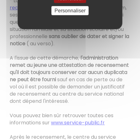
* La déclaration
notice individuelle
recensement
en indiquant seulement, son nom,
Personnaliser
ses prénoms, sa date et lieu de naissance ainsi
que ceux de ses parents, son adresse, sa
situation familiale et sa situation scolaire et/ou
professionnelle
sans oublier de dater et signer la
notice
( au verso).
A l'issue de cette démarche,
l'administration
remet au jeune une attestation de recensement
qu'il doit toujours conserver car
aucun duplicata
ne peut être fourni
sauf en cas de perte ou de
vol où il est possible de demander un justificatif
de recensement au centre du service national
dont dépend l'intéressé.
Vous pouvez bien sûr retrouver toutes ces
informations sur
www.service-public.fr
Après le recensement, le centre du service