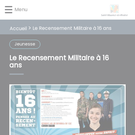
Lien
Lien
Lien
Lien
Panneau de gestion des cookies
Menu
d'accès
d'accès
d'accès
d'accès
rapide
rapide
rapide
rapide
au
au
à
au
Le Recensement Militaire à 16 ans
Accueil
menu
contenu
la
pied
principal
recherche
de
Jeunesse
page
Le Recensement Militaire à 16
ans