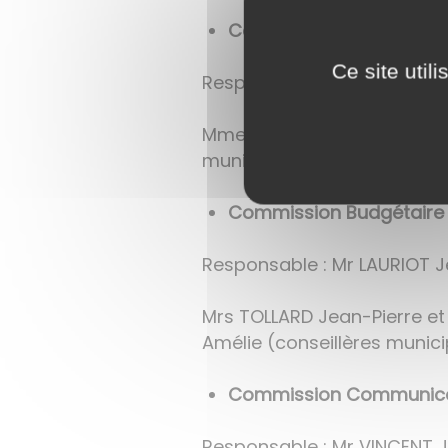
Commission Voirie-Envir
Ce site util
Responsable : Mr DEROST Ch
Mmes BERNARD Amélie, DELAH
municipaux)
Commission Budgétaire
Responsable : Mr LAURIOT 
Mrs TOLLARD Jean-Pierre e
Amélie (conseillères munici
Commission Communicat
Responsable : Mr VINCENT J