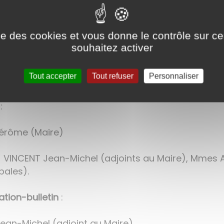
onnement (y compris le fleurissement)
:
ise des cookies et vous donne le contrôle sur 
ristopher (conseiller municipal)
souhaitez activer
AYE Céline, Mrs DUCLOUX Franck, GAUDILLAT Alain, 
Tout accepter
Tout refuser
Personnaliser
:
Jérôme (Maire)
t VINCENT Jean-Michel (adjoints au Maire), Mmes
pales).
ion-bulletin
:
ean-Michel (adjoint au Maire)